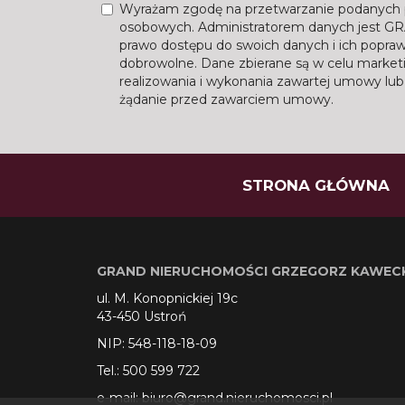
Wyrażam zgodę na przetwarzanie podanych 
osobowych. Administratorem danych jes
prawo dostępu do swoich danych i ich popraw
dobrowolne. Dane zbierane są w celu marke
realizowania i wykonania zawartej umowy lub 
żądanie przed zawarciem umowy.
STRONA GŁÓWNA
GRAND NIERUCHOMOŚCI GRZEGORZ KAWEC
ul. M. Konopnickiej 19c
43-450 Ustroń
NIP: 548-118-18-09
Tel.: 500 599 722
e-mail: biuro@grand.nieruchomosci.pl