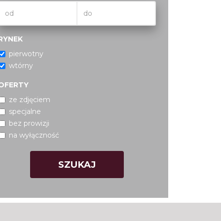
RYNEK
pierwotny
wtórny
OFERTY
ze zdjęciem
specjalne
bez prowizji
na wyłączność