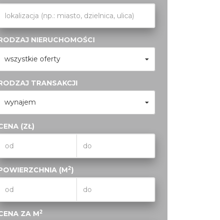
RODZAJ NIERUCHOMOŚCI
wszystkie oferty
RODZAJ TRANSAKCJI
wynajem
CENA (ZŁ)
2
POWIERZCHNIA (M
)
2
CENA ZA M