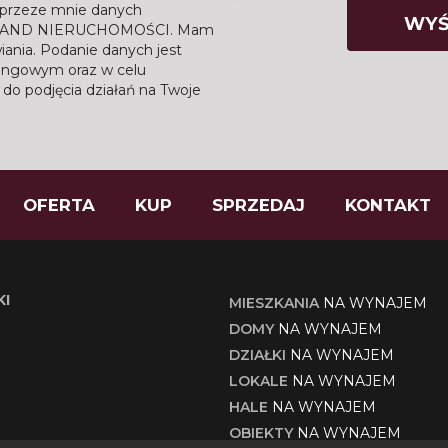
przeze mnie danych
t GRAND NIERUCHOMOŚCI. Mam
iania. Podanie danych jest
tingowym oraz w celu
do podjęcia działań na Twoje
OFERTA
KUP
SPRZEDAJ
KONTAKT
KI
MIESZKANIA
NA WYNAJEM
DOMY
NA WYNAJEM
DZIAŁKI
NA WYNAJEM
LOKALE
NA WYNAJEM
HALE
NA WYNAJEM
OBIEKTY
NA WYNAJEM