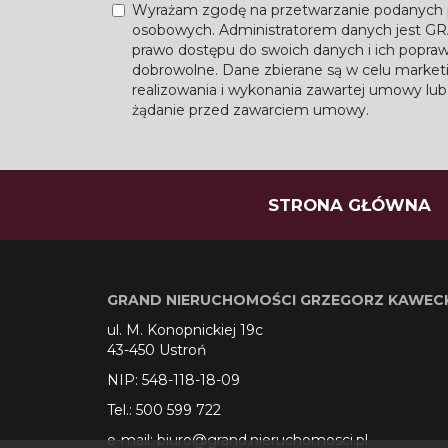
Wyrażam zgodę na przetwarzanie podanych 
osobowych. Administratorem danych jes
prawo dostępu do swoich danych i ich popraw
dobrowolne. Dane zbierane są w celu marke
realizowania i wykonania zawartej umowy lub 
żądanie przed zawarciem umowy.
STRONA GŁÓWNA
GRAND NIERUCHOMOŚCI GRZEGORZ KAWEC
ul. M. Konopnickiej 19c
43-450 Ustroń
NIP: 548-118-18-09
Tel.: 500 599 722
e-mail: biuro@grand.nieruchomosci.pl