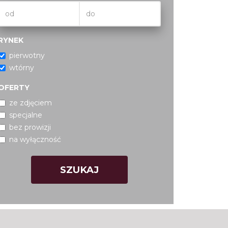
RYNEK
pierwotny
wtórny
OFERTY
ze zdjęciem
specjalne
bez prowizji
na wyłączność