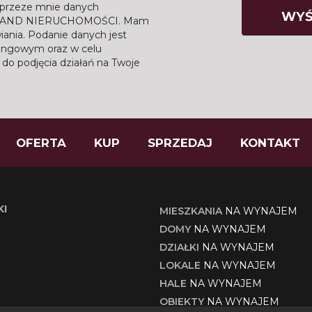
przeze mnie danych
t GRAND NIERUCHOMOŚCI. Mam
iania. Podanie danych jest
tingowym oraz w celu
do podjęcia działań na Twoje
OFERTA
KUP
SPRZEDAJ
KONTAKT
KI
MIESZKANIA
NA WYNAJEM
DOMY
NA WYNAJEM
DZIAŁKI
NA WYNAJEM
LOKALE
NA WYNAJEM
HALE
NA WYNAJEM
OBIEKTY
NA WYNAJEM