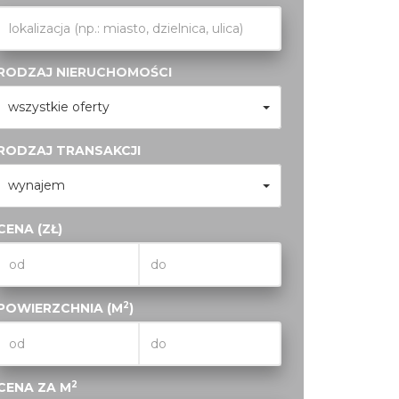
RODZAJ NIERUCHOMOŚCI
wszystkie oferty
RODZAJ TRANSAKCJI
wynajem
CENA (ZŁ)
2
POWIERZCHNIA (M
)
2
CENA ZA M