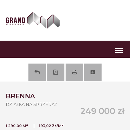
Togg
navig
BRENNA
DZIAŁKA NA SPRZEDAŻ
249 000 zł
2
2
1 290,00 M
193,02 ZŁ/M