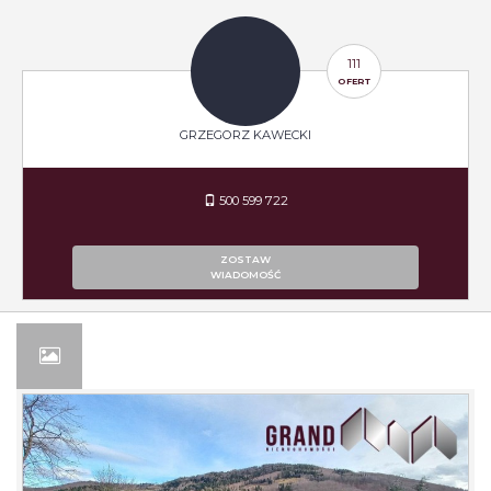
111
OFERT
GRZEGORZ KAWECKI
500 599 722
ZOSTAW
WIADOMOŚĆ