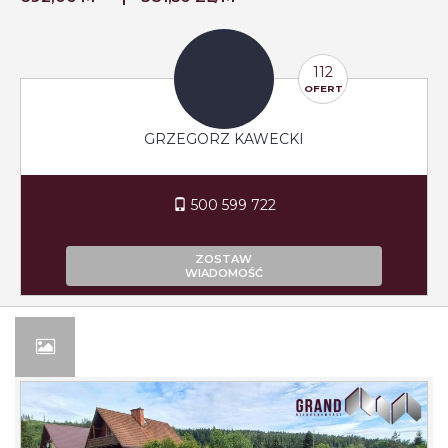
112
OFERT
GRZEGORZ KAWECKI
500 599 722
ZOSTAW
WIADOMOŚĆ