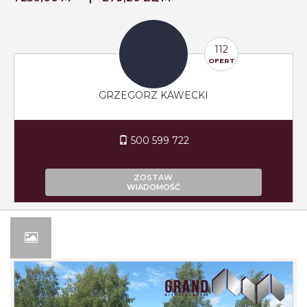
112
OFERT
GRZEGORZ KAWECKI
500 599 722
ZOSTAW
WIADOMOŚĆ