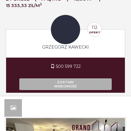
2
15 333,33 ZŁ/M
112
OFERT
GRZEGORZ KAWECKI
500 599 722
ZOSTAW
WIADOMOŚĆ