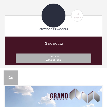
112
OFERT
GRZEGORZ KAWECKI
500 599 722
ZOSTAW
WIADOMOŚĆ