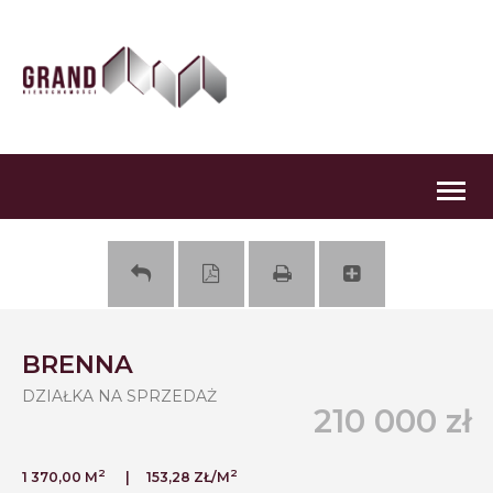
Togg
navig
BRENNA
DZIAŁKA NA SPRZEDAŻ
210 000 zł
2
2
1 370,00 M
153,28 ZŁ/M